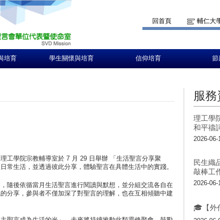
回首頁
輔仁大
與培育
學生關懷與培育
信仰培育
節
服務
享
理工學
和平禱
2026-06-
工學院宗教輔導室於 7 月 29 日舉辦
「生活聖言分享聚
民生織
思日常生活，並透過彼此分享，體驗聖言在具體生活中的實踐。
敲棒工
2026-06-
圍，隨後依循當月生活聖言進行閱讀與默想，並分組交流各自在
誠的分享，參與者不僅加深了對聖言的理解，也在互相傾聽中建
🎓【外
天主聖言成為生活的光」，未來將持續推動此類靈修聚會，鼓勵