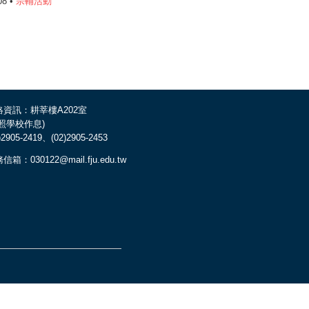
08 •
宗輔活動
絡資訊：耕莘樓A202室
依照學校作息)
)2905-2419、(02)2905-2453
信箱：030122@mail.fju.edu.tw