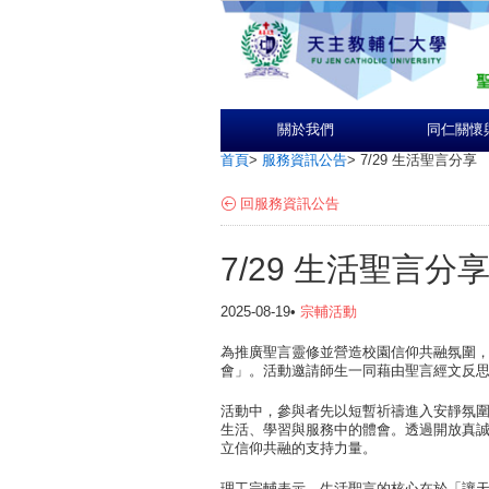
關於我們
同仁關懷
首頁
>
服務資訊公告
>
7/29 生活聖言分享
回服務資訊公告
7/29 生活聖言分
2025-08-19•
宗輔活動
為推廣聖言靈修並營造校園信仰共融氛圍，理
會」
。活動邀請師生一同藉由聖言經文反
活動中，參與者先以短暫祈禱進入安靜氛
生活、學習與服務中的體會。透過開放真
立信仰共融的支持力量。
理工宗輔表示，生活聖言的核心在於「讓