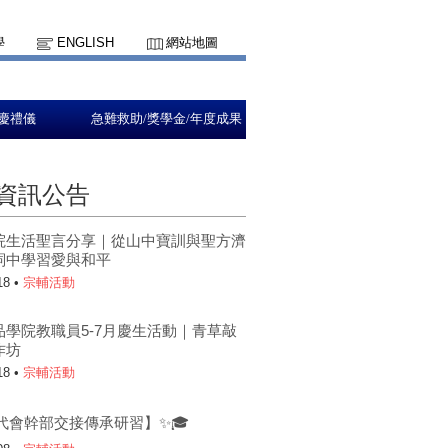
學
ENGLISH
網站地圖
慶禮儀
急難救助/獎學金/年度成果
資訊公告
院生活聖言分享｜從山中寶訓與聖方濟
詞中學習愛與和平
18 •
宗輔活動
品學院教職員5-7月慶生活動｜青草敲
作坊
18 •
宗輔活動
代會幹部交接傳承研習】✨🎓