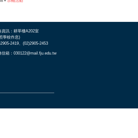
08 •
宗輔活動
絡資訊：耕莘樓A202室
依照學校作息)
)2905-2419、(02)2905-2453
信箱：030122@mail.fju.edu.tw