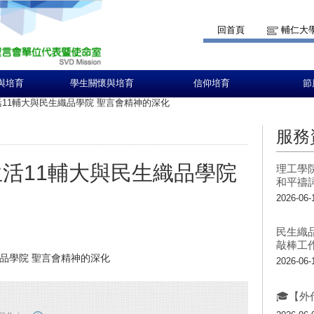
回首頁
輔仁大
與培育
學生關懷與培育
信仰培育
節
活11輔大與民生織品學院 聖言會精神的深化
服務
生活11輔大與民生織品學院
理工學
和平禱
2026-06-
民生織
敲棒工
織品學院 聖言會精神的深化
2026-06-
🎓【外