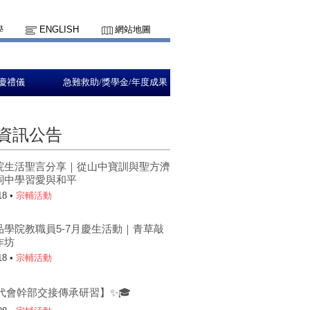
學
ENGLISH
網站地圖
慶禮儀
急難救助/獎學金/年度成果
資訊公告
院生活聖言分享｜從山中寶訓與聖方濟
詞中學習愛與和平
18 •
宗輔活動
品學院教職員5-7月慶生活動｜青草敲
作坊
18 •
宗輔活動
代會幹部交接傳承研習】✨🎓