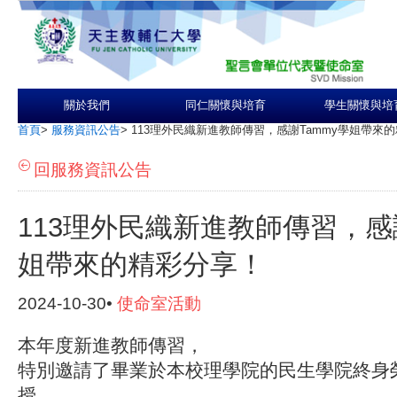
關於我們
同仁關懷與培育
學生關懷與培
首頁
>
服務資訊公告
>
113理外民織新進教師傳習，感謝Tammy學姐帶來
回服務資訊公告
113理外民織新進教師傳習，感謝
姐帶來的精彩分享！
2024-10-30•
使命室活動
本年度新進教師傳習，
特別邀請了畢業於本校理學院的民生學院終身
授 ，